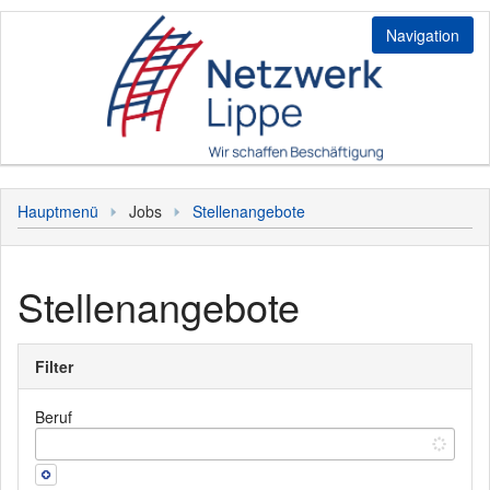
Navigation
Jobs
Hauptmenü
Jobs
Stellenangebote
Stellenangebote
Initiativbewerbung
Stellenangebote
Login
Bediener
Sonstiges
Filter
Kunde
Hauptmenü
Personal
Beruf