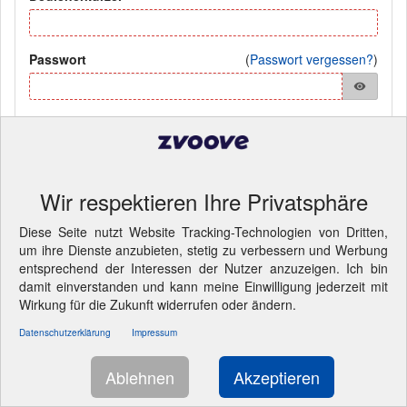
Passwort
(
Passwort vergessen?
)
visibility
Anmelden
Wir respektieren Ihre Privatsphäre
Pflichtfelder
© 2016 LANDWEHR Computer und Software GmbH
- Cookie-
Diese Seite nutzt Website Tracking-Technologien von Dritten,
Einstellungen ändern.
um ihre Dienste anzubieten, stetig zu verbessern und Werbung
entsprechend der Interessen der Nutzer anzuzeigen. Ich bin
damit einverstanden und kann meine Einwilligung jederzeit mit
Wirkung für die Zukunft widerrufen oder ändern.
Datenschutzerklärung
Impressum
Ablehnen
Akzeptieren