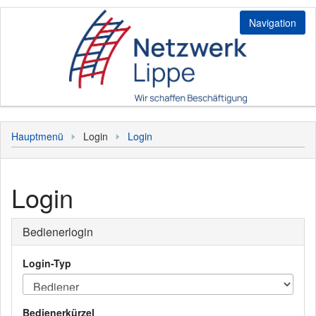
Navigation
Jobs
Hauptmenü
Login
Login
Stellenangebote
Login
Initiativbewerbung
Bediener
Login
Kunde
Personal
Bedienerlogin
Sonstiges
Login-Typ
Hauptmenü
Bedienerkürzel